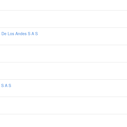
s De Los Andes S A S
 S A S