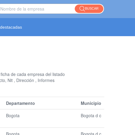
BUSCAR
destacadas
a ficha de cada empresa del listado
to, Nit , Dirección , Informes
Departamento
Municipio
Bogota
Bogota d c
Bogota
Bogota d c