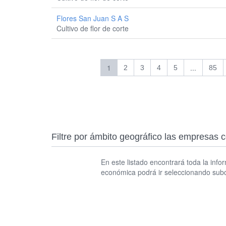
Flores San Juan S A S
Cultivo de flor de corte
1
...
2
3
4
5
85
Filtre por ámbito geográfico las empresas co
En este listado encontrará toda la info
económica podrá ir seleccionando subca