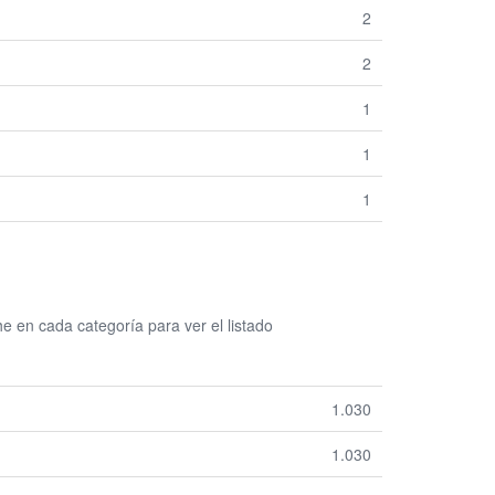
2
2
1
1
1
 en cada categoría para ver el listado
1.030
1.030