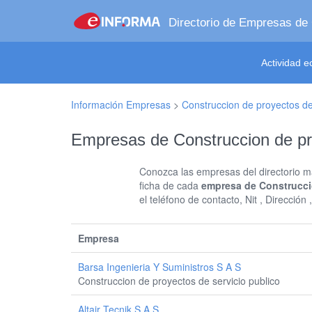
Directorio de Empresas de
Actividad 
Información Empresas
>
Construccion de proyectos de 
Empresas de Construccion de pr
Conozca las empresas del directorio má
ficha de cada
empresa de Construcci
el teléfono de contacto, Nit , Direcció
Empresa
Barsa Ingenieria Y Suministros S A S
Construccion de proyectos de servicio publico
Altair Tecnik S A S