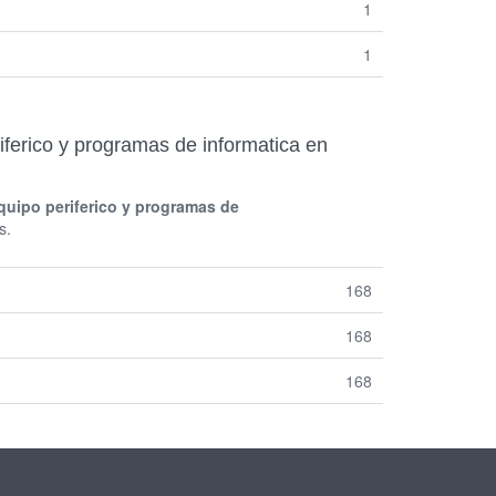
1
1
erico y programas de informatica en
uipo periferico y programas de
s.
168
168
168