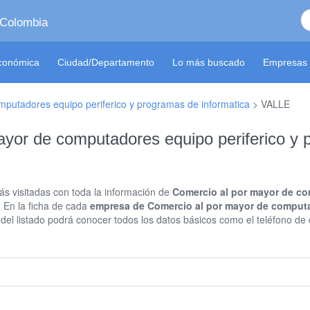
 Colombia
económica
Ciudad/Departamento
Lo más buscado
Empresas 
mputadores equipo periferico y programas de informatica
>
VALLE
yor de computadores equipo periferico y 
s visitadas con toda la información de
Comercio al por mayor de co
. En la ficha de cada
empresa de Comercio al por mayor de computa
del listado podrá conocer todos los datos básicos como el teléfono de c