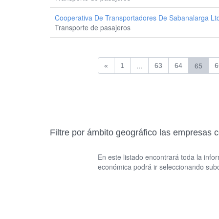
Cooperativa De Transportadores De Sabanalarga Lt
Transporte de pasajeros
...
65
«
1
63
64
6
Filtre por ámbito geográfico las empresas 
En este listado encontrará toda la info
económica podrá ir seleccionando sub