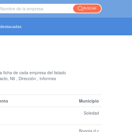
BUSCAR
destacadas
la ficha de cada empresa del listado
cto, Nit , Dirección , Informes
ento
Municipio
Soledad
Bogota d c