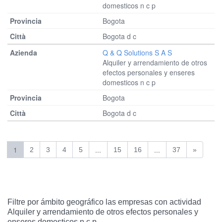
domesticos n c p
Bogota
Bogota d c
Q & Q Solutions S A S
Alquiler y arrendamiento de otros
efectos personales y enseres
domesticos n c p
Bogota
Bogota d c
1
...
...
2
3
4
5
15
16
37
»
Filtre por ámbito geográfico las empresas con actividad
Alquiler y arrendamiento de otros efectos personales y
enseres domesticos n c p