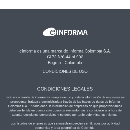
eInforma es una marca de Informa Colombia S.A.
Cl.72 Nº6-44 of.902
Bogotá - Colombia
CONDICIONES DE USO
CONDICIONES LEGALES
Todo el contenido de informacion-empresas.co y toda la información de empresas es
procedente, tratada y suministrada a través de las bases de datos de Informa
Colombia S.A. En todo caso, la información de empresas de que proporcionamos
debe ser tenida en cuenta sólo como un elemento más a considerar a la hora de
adoptar decisiones comerciales y no debe por tanto determinar las mismas.
Los listados de empresas que se muestran pueden ser filtrados por actividad
económica y área geográfica de Colombia.