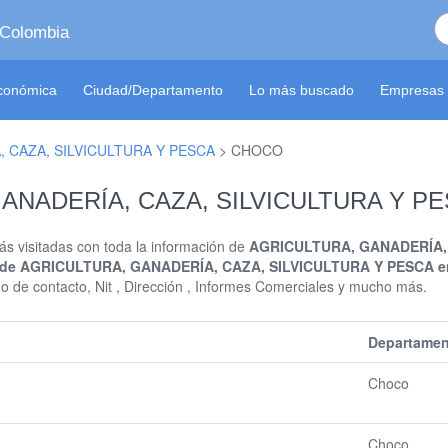
 Colombia
económica
Ciudad/Departamento
Lo más buscado
Empresas 
 CAZA, SILVICULTURA Y PESCA
>
CHOCO
GANADERÍA, CAZA, SILVICULTURA Y P
s visitadas con toda la información de
AGRICULTURA, GANADERÍA, 
 de AGRICULTURA, GANADERÍA, CAZA, SILVICULTURA Y PESCA 
no de contacto, Nit , Dirección , Informes Comerciales y mucho más.
Departamen
Choco
Choco