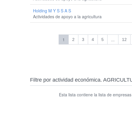
Holding M Y S S A S
Actividades de apoyo a la agricultura
1
...
2
3
4
5
12
Filtre por actividad económica. AGRI
Esta lista contiene la lista de empresa