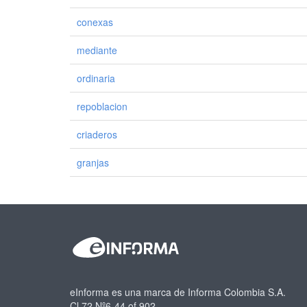
conexas
mediante
ordinaria
repoblacion
criaderos
granjas
eInforma es una marca de Informa Colombia S.A.
Cl.72 Nº6-44 of.902