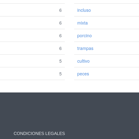
6
incluso
6
mixta
6
porcino
6
trampas
5
cultivo
5
peces
CONDICIONES LEGALES