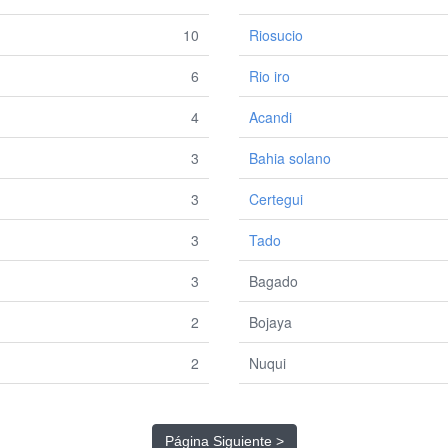
10
Riosucio
6
Rio iro
4
Acandi
3
Bahia solano
3
Certegui
3
Tado
3
Bagado
2
Bojaya
2
Nuqui
Página Siguiente >