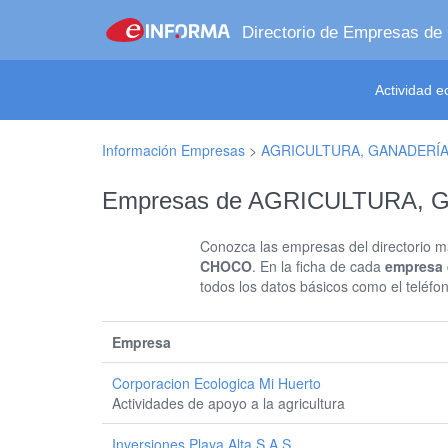
Directorio de Empresas de
Actividad 
Información Empresas
>
AGRICULTURA, GANADERÍA,
Empresas de AGRICULTURA, 
Conozca las empresas del directorio má
CHOCO
. En la ficha de cada
empresa
todos los datos básicos como el teléfo
Empresa
Corporacion Ecologica Mi Huerto
Actividades de apoyo a la agricultura
Inversiones Playa Alta S A S