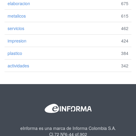
elaboracion
675
metalicos
615
servicios
462
impresion
424
plastico
384
actividades
342
eInforma es una marca de Informa Colombia S.A.
Cl.72 Nº6-44 of.902