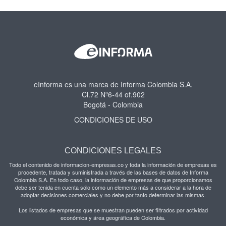
eInforma es una marca de Informa Colombia S.A.
Cl.72 Nº6-44 of.902
Bogotá - Colombia
CONDICIONES DE USO
CONDICIONES LEGALES
Todo el contenido de informacion-empresas.co y toda la información de empresas es
procedente, tratada y suministrada a través de las bases de datos de Informa
Colombia S.A. En todo caso, la información de empresas de que proporcionamos
debe ser tenida en cuenta sólo como un elemento más a considerar a la hora de
adoptar decisiones comerciales y no debe por tanto determinar las mismas.
Los listados de empresas que se muestran pueden ser filtrados por actividad
económica y área geográfica de Colombia.