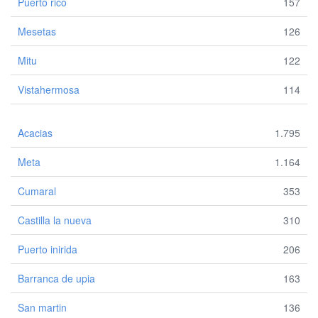
Puerto rico
157
Mesetas
126
Mitu
122
Vistahermosa
114
Acacias
1.795
Meta
1.164
Cumaral
353
Castilla la nueva
310
Puerto inirida
206
Barranca de upia
163
San martin
136