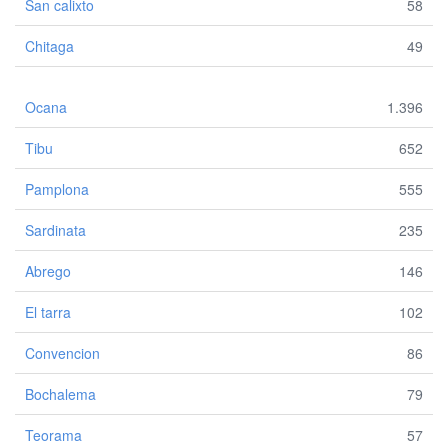
San calixto
58
Chitaga
49
Ocana
1.396
Tibu
652
Pamplona
555
Sardinata
235
Abrego
146
El tarra
102
Convencion
86
Bochalema
79
Teorama
57