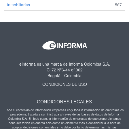
inmobiliarias
567
eInforma es una marca de Informa Colombia S.A.
Cl.72 Nº6-44 of.902
Bogotá - Colombia
CONDICIONES DE USO
CONDICIONES LEGALES
Todo el contenido de informacion-empresas.co y toda la información de empresas es
procedente, tratada y suministrada a través de las bases de datos de Informa
Colombia S.A. En todo caso, la información de empresas de que proporcionamos
debe ser tenida en cuenta sólo como un elemento más a considerar a la hora de
adoptar decisiones comerciales y no debe por tanto determinar las mismas.