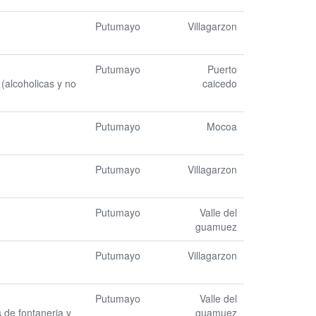
Putumayo
Villagarzon
Putumayo
Puerto
(alcoholicas y no
caicedo
Putumayo
Mocoa
Putumayo
Villagarzon
Putumayo
Valle del
guamuez
Putumayo
Villagarzon
Putumayo
Valle del
 de fontaneria y
guamuez