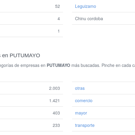
52
Leguizamo
4
Chinu cordoba
1
das en PUTUMAYO
ategorías de empresas en
PUTUMAYO
más buscadas. Pinche en cada cat
2.003
otras
1.421
comercio
403
mayor
233
transporte