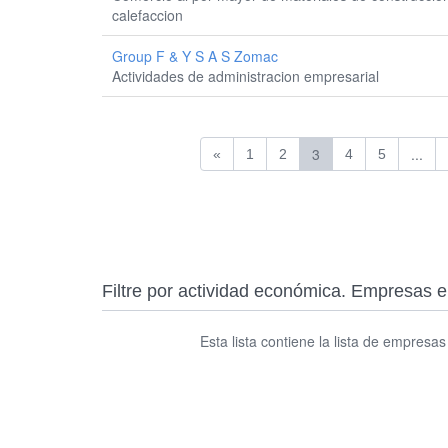
calefaccion
Group F & Y S A S Zomac
Actividades de administracion empresarial
3
...
«
1
2
4
5
Filtre por actividad económica. Empresa
Esta lista contiene la lista de empresa