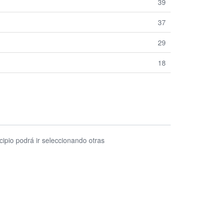
39
37
29
18
cipio podrá ir seleccionando otras