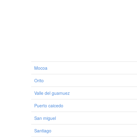
Mocoa
Orito
Valle del guamuez
Puerto caicedo
San miguel
Santiago