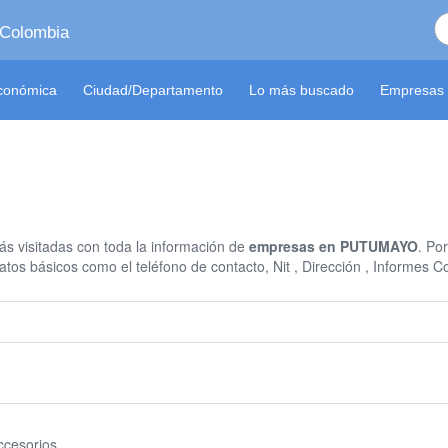
 Colombia
económica
Ciudad/Departamento
Lo más buscado
Empresas 
s visitadas con toda la información de
empresas en PUTUMAYO
. Po
tos básicos como el teléfono de contacto, Nit , Dirección , Informes
ccesorios