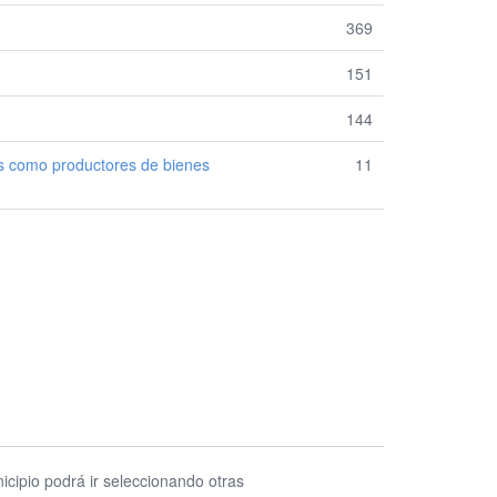
369
151
144
les como productores de bienes
11
icipio podrá ir seleccionando otras