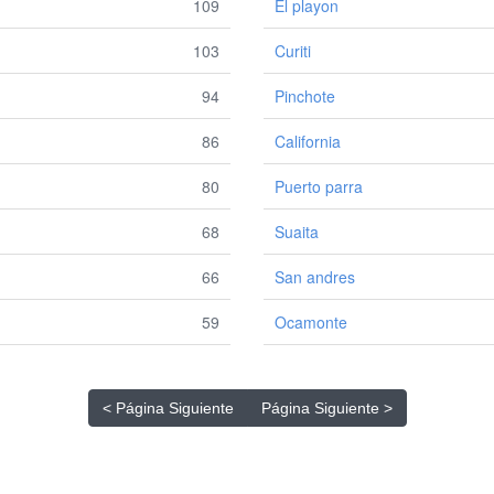
109
El playon
103
Curiti
94
Pinchote
86
California
80
Puerto parra
68
Suaita
66
San andres
59
Ocamonte
< Página Siguiente
Página Siguiente >