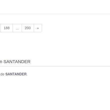
...
188
200
»
s en SANTANDER
s de
SANTANDER
.