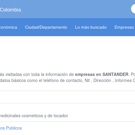
 Colombia
económica
Ciudad/Departamento
Lo más buscado
Empresas 
s visitadas con toda la información de
empresas en SANTANDER
. P
datos básicos como el teléfono de contacto, Nit , Dirección , Informe
edicinales cosmeticos y de tocador
ios Publicos