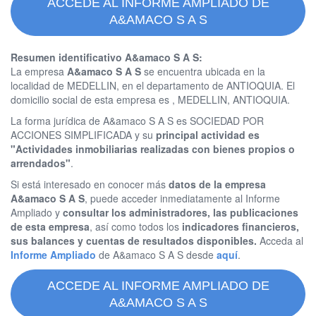
ACCEDE AL INFORME AMPLIADO DE
A&AMACO S A S
Resumen identificativo A&amaco S A S:
La empresa
A&amaco S A S
se encuentra ubicada en la
localidad de MEDELLIN, en el departamento de ANTIOQUIA. El
domicilio social de esta empresa es , MEDELLIN, ANTIOQUIA.
La forma jurídica de A&amaco S A S es SOCIEDAD POR
ACCIONES SIMPLIFICADA y su
principal actividad es
"Actividades inmobiliarias realizadas con bienes propios o
arrendados"
.
Si está interesado en conocer más
datos de la empresa
A&amaco S A S
, puede acceder inmediatamente al Informe
Ampliado y
consultar los administradores, las publicaciones
de esta empresa
, así como todos los
indicadores financieros,
sus balances y cuentas de resultados disponibles.
Acceda al
Informe Ampliado
de A&amaco S A S desde
aquí
.
ACCEDE AL INFORME AMPLIADO DE
A&AMACO S A S