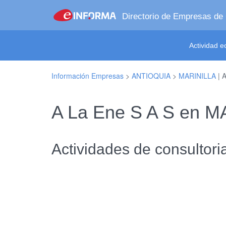
Directorio de Empresas de
Actividad 
Información Empresas
>
ANTIOQUIA
>
MARINILLA
| A
A La Ene S A S en 
Actividades de consultori