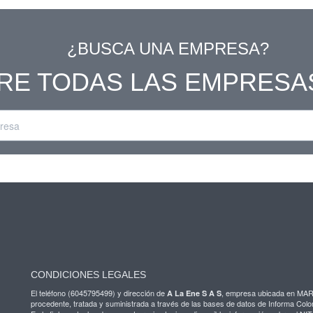
¿BUSCA UNA EMPRESA?
RE TODAS LAS EMPRESA
CONDICIONES LEGALES
El teléfono (6045795499) y dirección de
, empresa ubicada en MAR
A La Ene S A S
procedente, tratada y suministrada a través de las bases de datos de Informa Colo