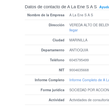
Datos de contacto de A La Ene S A S
Ayud
Nombre de la Empresa
A La Ene S A S
Dirección
VEREDA ALTO DE BELEN
llegar
Ciudad
MARINILLA
Departamento
ANTIOQUIA
Teléfono
6045795499
NIT
9004635668
Informe Completo
Informe Completo de A L
Forma jurídica
SOCIEDAD POR ACCION
Actividad
Actividades de consultori