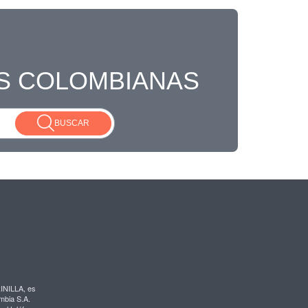
S COLOMBIANAS
BUSCAR
INILLA, es
mbia S.A.