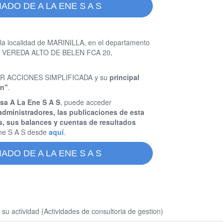
ADO DE A LA ENE S A S
la localidad de MARINILLA, en el departamento
a es VEREDA ALTO DE BELEN FCA 20,
 POR ACCIONES SIMPLIFICADA y su
principal
on"
.
sa A La Ene S A S
, puede acceder
administradores, las publicaciones de esta
s, sus balances y cuentas de resultados
ne S A S desde
aquí
.
ADO DE A LA ENE S A S
u actividad (Actividades de consultoria de gestion)