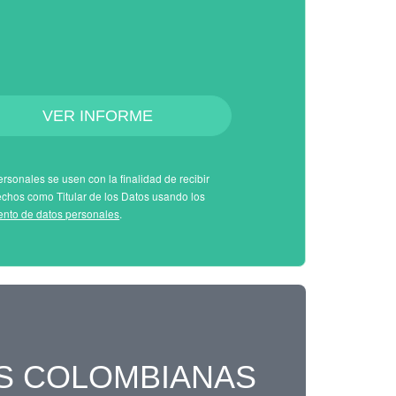
VER INFORME
rsonales se usen con la finalidad de recibir
echos como Titular de los Datos usando los
iento de datos personales
.
S COLOMBIANAS