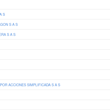
A S
GON S A S
RA S A S
OR ACCIONES SIMPLIFICADA S A S