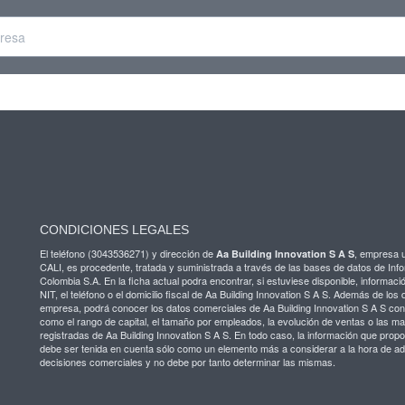
CONDICIONES LEGALES
El teléfono (3043536271) y dirección de
, empresa 
Aa Building Innovation S A S
CALI, es procedente, tratada y suministrada a través de las bases de datos de Inf
Colombia S.A. En la ficha actual podra encontrar, si estuviese disponible, informaci
NIT, el teléfono o el domicilio fiscal de Aa Building Innovation S A S. Además de los
empresa, podrá conocer los datos comerciales de Aa Building Innovation S A S con
como el rango de capital, el tamaño por empleados, la evolución de ventas o las m
registradas de Aa Building Innovation S A S. En todo caso, la información que pro
debe ser tenida en cuenta sólo como un elemento más a considerar a la hora de ad
decisiones comerciales y no debe por tanto determinar las mismas.