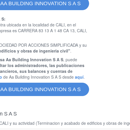
AA BUILDING INNOVATION S A S
 S:
ra ubicada en la localidad de CALI, en el
 empresa es CARRERA 83 13 A 1 48 CA 13, CALI,
 es SOCIEDAD POR ACCIONES SIMPLIFICADA y su
ificios y obras de ingenieria civil"
.
sa Aa Building Innovation S A S
, puede
tar los administradores, las publicaciones
nancieros, sus balances y cuentas de
o
de Aa Building Innovation S A S desde
aquí
.
AA BUILDING INNOVATION S A S
on S A S
ALI y su actividad (Terminacion y acabado de edificios y obras de ingen