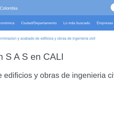
 Colombia
económica
Ciudad/Departamento
Lo más buscado
Empresas 
rminacion y acabado de edificios y obras de ingenieria civil
on S A S en CALI
dificios y obras de ingenieria ci