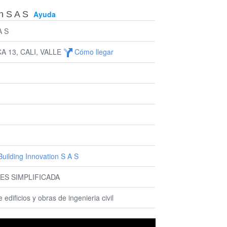
n S A S
Ayuda
A S
A 13, CALI, VALLE
Cómo llegar
uilding Innovation S A S
ES SIMPLIFICADA
dificios y obras de ingenieria civil