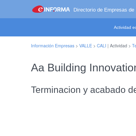
Directorio de Empresas de
Actividad 
Información Empresas
>
VALLE
>
CALI
| Actividad >
Te
Aa Building Innovati
Terminacion y acabado de e