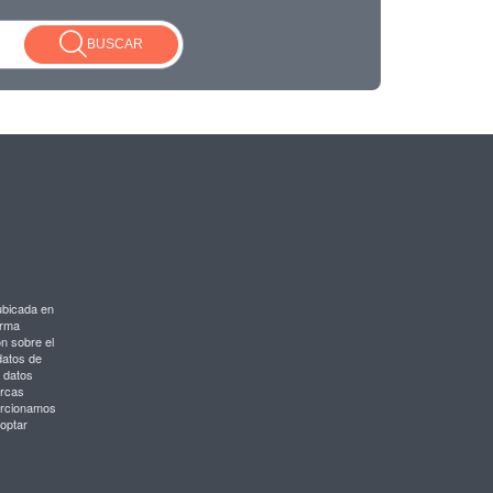
BUSCAR
ubicada en
orma
ón sobre el
 datos de
 datos
arcas
porcionamos
optar