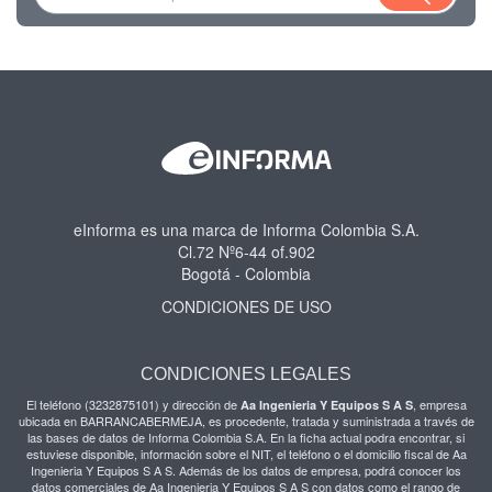
eInforma es una marca de Informa Colombia S.A.
Cl.72 Nº6-44 of.902
Bogotá - Colombia
CONDICIONES DE USO
CONDICIONES LEGALES
El teléfono (3232875101) y dirección de
, empresa
Aa Ingenieria Y Equipos S A S
ubicada en BARRANCABERMEJA, es procedente, tratada y suministrada a través de
las bases de datos de Informa Colombia S.A. En la ficha actual podra encontrar, si
estuviese disponible, información sobre el NIT, el teléfono o el domicilio fiscal de Aa
Ingenieria Y Equipos S A S. Además de los datos de empresa, podrá conocer los
datos comerciales de Aa Ingenieria Y Equipos S A S con datos como el rango de