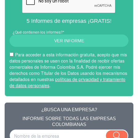
5 Informes de empresas ¡GRATIS!
¿Qué contienen los informes?*
VER INFORME
Para acceder a esta información gratuita, acepto que mis
datos personales se usen con la finalidad de recibir ofertas
comerciales de Informa Colombia S.A. Podré ejercer mis
derechos como Titular de los Datos usando los mecanismos
detallados en nuestras
políticas de privacidad y tratamiento
de datos personales
.
¿BUSCA UNA EMPRESA?
INFORME SOBRE TODAS LAS EMPRESAS
COLOMBIANAS