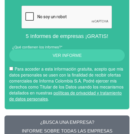
5 Informes de empresas ¡GRATIS!
¿Qué contienen los informes?*
VER INFORME
Para acceder a esta información gratuita, acepto que mis
datos personales se usen con la finalidad de recibir ofertas
comerciales de Informa Colombia S.A. Podré ejercer mis
derechos como Titular de los Datos usando los mecanismos
detallados en nuestras
políticas de privacidad y tratamiento
de datos personales
.
¿BUSCA UNA EMPRESA?
INFORME SOBRE TODAS LAS EMPRESAS