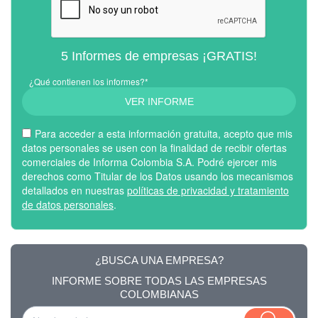
5 Informes de empresas ¡GRATIS!
¿Qué contienen los informes?*
VER INFORME
Para acceder a esta información gratuita, acepto que mis
datos personales se usen con la finalidad de recibir ofertas
comerciales de Informa Colombia S.A. Podré ejercer mis
derechos como Titular de los Datos usando los mecanismos
detallados en nuestras
políticas de privacidad y tratamiento
de datos personales
.
¿BUSCA UNA EMPRESA?
INFORME SOBRE TODAS LAS EMPRESAS
COLOMBIANAS