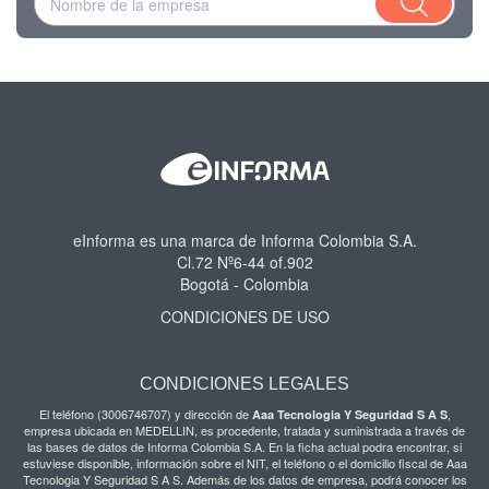
eInforma es una marca de Informa Colombia S.A.
Cl.72 Nº6-44 of.902
Bogotá - Colombia
CONDICIONES DE USO
CONDICIONES LEGALES
El teléfono (3006746707) y dirección de
,
Aaa Tecnologia Y Seguridad S A S
empresa ubicada en MEDELLIN, es procedente, tratada y suministrada a través de
las bases de datos de Informa Colombia S.A. En la ficha actual podra encontrar, si
estuviese disponible, información sobre el NIT, el teléfono o el domicilio fiscal de Aaa
Tecnologia Y Seguridad S A S. Además de los datos de empresa, podrá conocer los