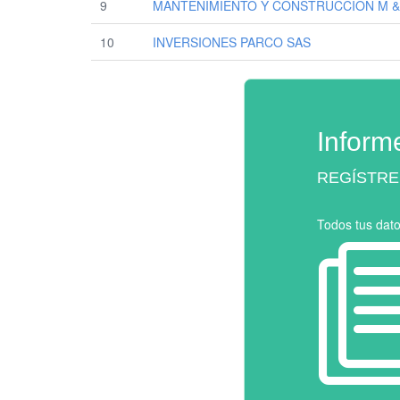
9
MANTENIMIENTO Y CONSTRUCCION M &
10
INVERSIONES PARCO SAS
Inform
REGÍSTRE
Todos tus dat