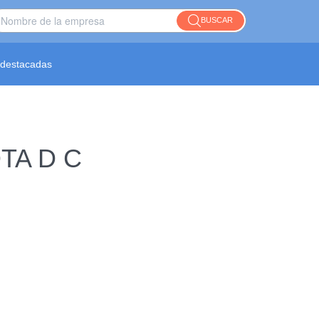
BUSCAR
destacadas
OTA D C