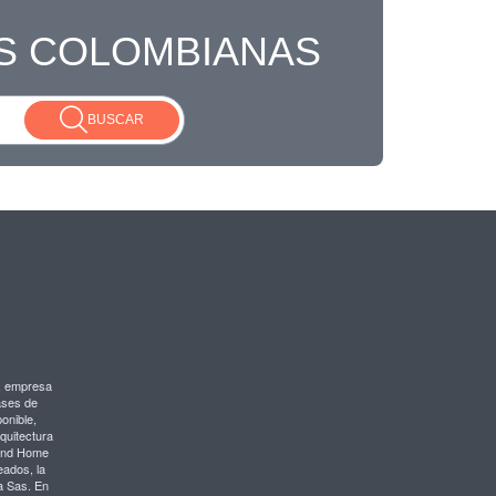
S COLOMBIANAS
BUSCAR
, empresa
ases de
onible,
rquitectura
Land Home
eados, la
a Sas. En