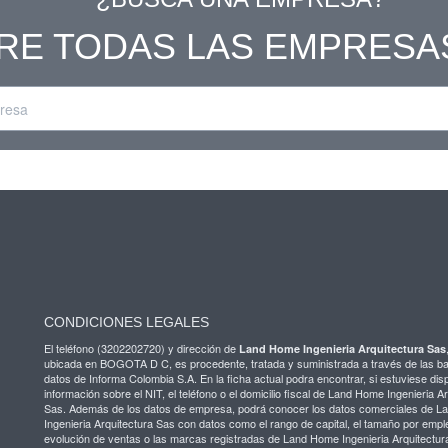
RE TODAS LAS EMPRESA
CONDICIONES LEGALES
El teléfono (3202202720) y dirección de
Land Home Ingenieria Arquitectura Sas
ubicada en BOGOTA D C, es procedente, tratada y suministrada a través de las b
datos de Informa Colombia S.A. En la ficha actual podra encontrar, si estuviese disp
información sobre el NIT, el teléfono o el domicilio fiscal de Land Home Ingenieria A
Sas. Además de los datos de empresa, podrá conocer los datos comerciales de 
Ingenieria Arquitectura Sas con datos como el rango de capital, el tamaño por empl
evolución de ventas o las marcas registradas de Land Home Ingenieria Arquitectur