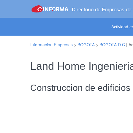
Directorio de Empresas de
Actividad 
Información Empresas
>
BOGOTA
>
BOGOTA D C
| Ac
Land Home Ingenieri
Construccion de edificios