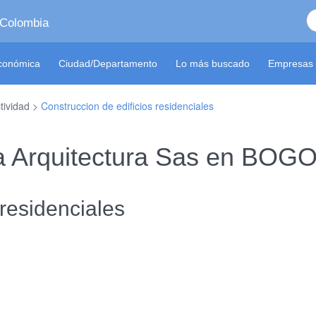
 Colombia
económica
Ciudad/Departamento
Lo más buscado
Empresas 
tividad >
Construccion de edificios residenciales
a Arquitectura Sas en BOG
 residenciales