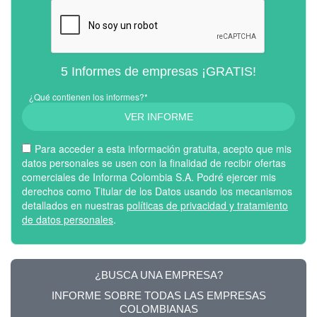
5 Informes de empresas ¡GRATIS!
¿Qué contienen los informes?*
VER INFORME
Para acceder a esta información gratuita, acepto que mis
datos personales se usen con la finalidad de recibir ofertas
comerciales de Informa Colombia S.A. Podré ejercer mis
derechos como Titular de los Datos usando los mecanismos
detallados en nuestras
políticas de privacidad y tratamiento
de datos personales
.
¿BUSCA UNA EMPRESA?
INFORME SOBRE TODAS LAS EMPRESAS
COLOMBIANAS