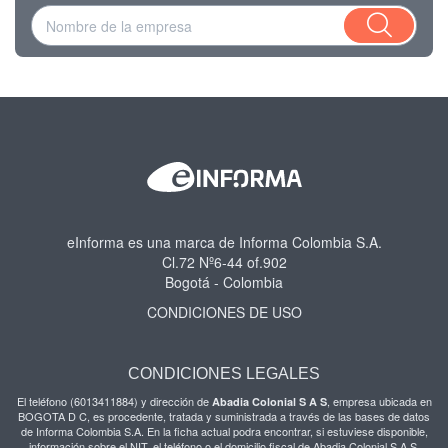
eInforma es una marca de Informa Colombia S.A.
Cl.72 Nº6-44 of.902
Bogotá - Colombia
CONDICIONES DE USO
CONDICIONES LEGALES
El teléfono (6013411884) y dirección de
, empresa ubicada en
Abadia Colonial S A S
BOGOTA D C, es procedente, tratada y suministrada a través de las bases de datos
de Informa Colombia S.A. En la ficha actual podra encontrar, si estuviese disponible,
información sobre el NIT, el teléfono o el domicilio fiscal de Abadia Colonial S A S.