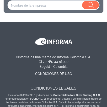
eInforma es una marca de Informa Colombia S.A.
Cl.72 Nº6-44 of.902
Bogotá - Colombia
CONDICIONES DE USO
CONDICIONES LEGALES
El teléfono (3223050997) y dirección de
,
Comercializadora Drob Skating S A S
empresa ubicada en SOLEDAD, es procedente, tratada y suministrada a través de
las bases de datos de Informa Colombia S.A. En la ficha actual podra encontrar, si
estuviese disponible, información sobre el NIT, el teléfono o el domicilio fiscal de