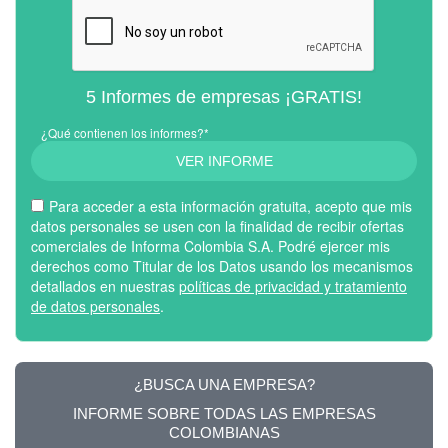
5 Informes de empresas ¡GRATIS!
¿Qué contienen los informes?*
VER INFORME
Para acceder a esta información gratuita, acepto que mis
datos personales se usen con la finalidad de recibir ofertas
comerciales de Informa Colombia S.A. Podré ejercer mis
derechos como Titular de los Datos usando los mecanismos
detallados en nuestras
políticas de privacidad y tratamiento
de datos personales
.
¿BUSCA UNA EMPRESA?
INFORME SOBRE TODAS LAS EMPRESAS
COLOMBIANAS