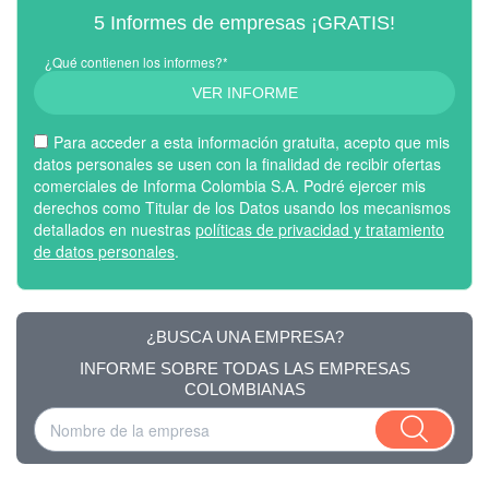
5 Informes de empresas ¡GRATIS!
¿Qué contienen los informes?*
VER INFORME
Para acceder a esta información gratuita, acepto que mis
datos personales se usen con la finalidad de recibir ofertas
comerciales de Informa Colombia S.A. Podré ejercer mis
derechos como Titular de los Datos usando los mecanismos
detallados en nuestras
políticas de privacidad y tratamiento
de datos personales
.
¿BUSCA UNA EMPRESA?
INFORME SOBRE TODAS LAS EMPRESAS
COLOMBIANAS