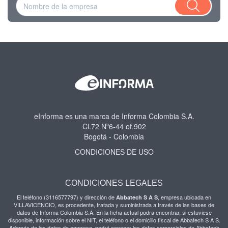
eInforma es una marca de Informa Colombia S.A.
Cl.72 Nº6-44 of.902
Bogotá - Colombia
CONDICIONES DE USO
CONDICIONES LEGALES
El teléfono (3116577797) y dirección de
, empresa ubicada en
Abbatech S A S
VILLAVICENCIO, es procedente, tratada y suministrada a través de las bases de
datos de Informa Colombia S.A. En la ficha actual podra encontrar, si estuviese
disponible, información sobre el NIT, el teléfono o el domicilio fiscal de Abbatech S A S.
Además de los datos de empresa, podrá conocer los datos comerciales de Abbatech