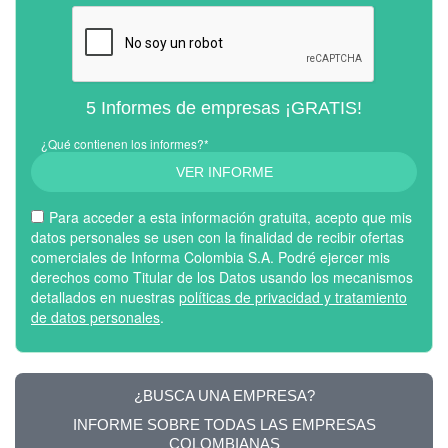
5 Informes de empresas ¡GRATIS!
¿Qué contienen los informes?*
VER INFORME
Para acceder a esta información gratuita, acepto que mis
datos personales se usen con la finalidad de recibir ofertas
comerciales de Informa Colombia S.A. Podré ejercer mis
derechos como Titular de los Datos usando los mecanismos
detallados en nuestras
políticas de privacidad y tratamiento
de datos personales
.
¿BUSCA UNA EMPRESA?
INFORME SOBRE TODAS LAS EMPRESAS
COLOMBIANAS