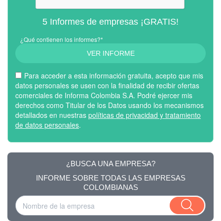
5 Informes de empresas ¡GRATIS!
¿Qué contienen los informes?*
VER INFORME
Para acceder a esta información gratuita, acepto que mis
datos personales se usen con la finalidad de recibir ofertas
comerciales de Informa Colombia S.A. Podré ejercer mis
derechos como Titular de los Datos usando los mecanismos
detallados en nuestras
políticas de privacidad y tratamiento
de datos personales
.
¿BUSCA UNA EMPRESA?
INFORME SOBRE TODAS LAS EMPRESAS
COLOMBIANAS