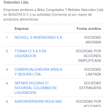
Naturales Ltda
Empresas similares a Abbu Congelados Y Bebidas Naturales Ltda
en BOGOTA D C y su actividad (Comercio al por mayor de
productos alimenticios)
Empresa
Forma Jurídica
1
NICHOLL S INVERSIONES S A
SOCIEDAD
ANONIMA
2
TITANIA CI S A S EN
SOCIEDAD POR
LIQUIDACION
ACCIONES
SIMPLIFICADA
3
COMERCIALIZADORA ARDILA
SOCIEDAD
Y SEGURA LTDA
LIMITADA
4
SEFNER HOLDING CI
SOCIEDAD
SUCURSAL COLOMBIA EN
EXTRANJERA
LIQUIDACION
5
AGROINVERSORA ROCA SAS
SOCIEDAD POR
ACCIONES