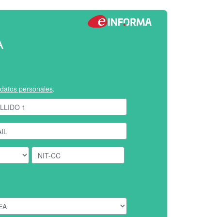
A
e datos personales
.