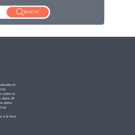
BUSCAR
ubicada en
orma
ón sobre el
s datos de
on datos
arcas
r a la hora