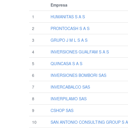
Empresa
1
HUMANITAS S A S
2
PRONTOCASH S A S
3
GRUPO J M L S A S
4
INVERSIONES GUALFAM S A S
5
QUINCASA S A S
6
INVERSIONES BOMBORI SAS
7
INVERCABALCO SAS
8
INVERPILAMO SAS
9
CSHOP SAS
10
SAN ANTONIO CONSULTING GROUP S A