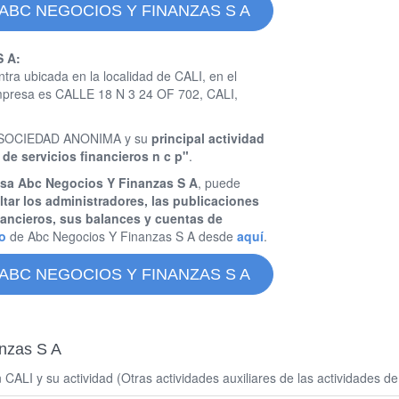
ABC NEGOCIOS Y FINANZAS S A
S A:
tra ubicada en la localidad de CALI, en el
empresa es CALLE 18 N 3 24 OF 702, CALI,
 es SOCIEDAD ANONIMA y su
principal actividad
 de servicios financieros n c p"
.
esa Abc Negocios Y Finanzas S A
, puede
tar los administradores, las publicaciones
nancieros, sus balances y cuentas de
o
de Abc Negocios Y Finanzas S A desde
aquí
.
ABC NEGOCIOS Y FINANZAS S A
nzas S A
LI y su actividad (Otras actividades auxiliares de las actividades de s