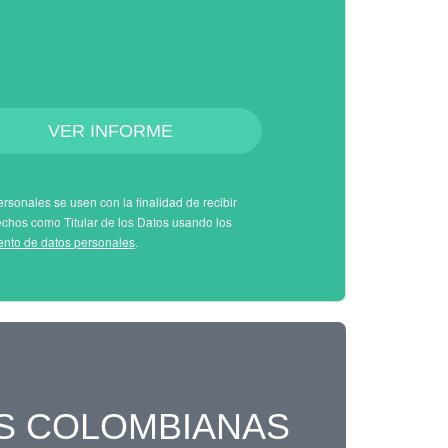
VER INFORME
rsonales se usen con la finalidad de recibir
echos como Titular de los Datos usando los
iento de datos personales
.
S COLOMBIANAS