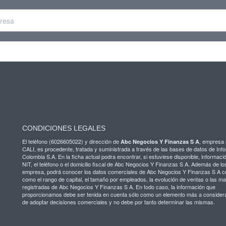
CONDICIONES LEGALES
El teléfono (6026605022) y dirección de
, empresa 
Abc Negocios Y Finanzas S A
CALI, es procedente, tratada y suministrada a través de las bases de datos de Inf
Colombia S.A. En la ficha actual podra encontrar, si estuviese disponible, informaci
NIT, el teléfono o el domicilio fiscal de Abc Negocios Y Finanzas S A. Además de lo
empresa, podrá conocer los datos comerciales de Abc Negocios Y Finanzas S A c
como el rango de capital, el tamaño por empleados, la evolución de ventas o las m
registradas de Abc Negocios Y Finanzas S A. En todo caso, la información que
proporcionamos debe ser tenida en cuenta sólo como un elemento más a considera
de adoptar decisiones comerciales y no debe por tanto determinar las mismas.