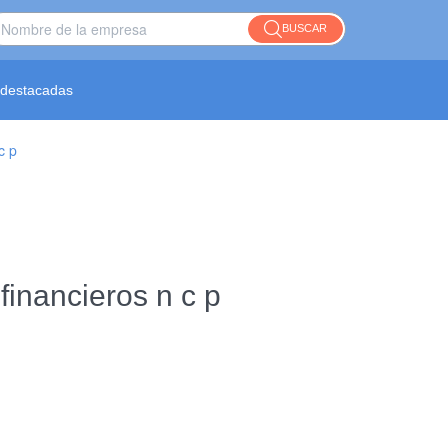
BUSCAR
destacadas
c p
financieros n c p