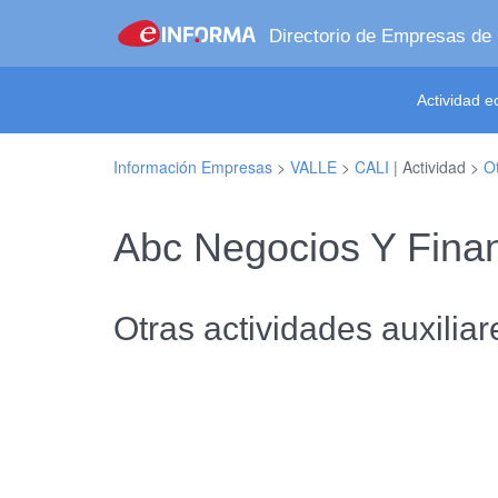
Directorio de Empresas de
Actividad 
Información Empresas
>
VALLE
>
CALI
| Actividad >
Ot
Abc Negocios Y Fina
Otras actividades auxiliar