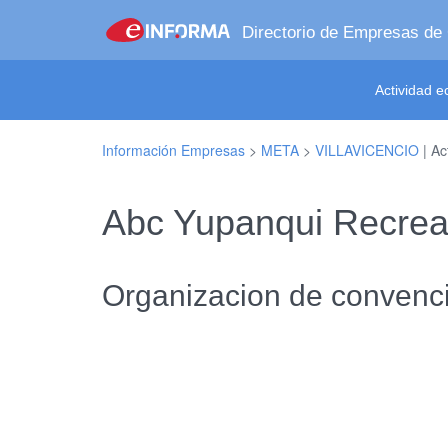
Directorio de Empresas de
Actividad 
Información Empresas
>
META
>
VILLAVICENCIO
| Ac
Abc Yupanqui Recrea
Organizacion de convenc