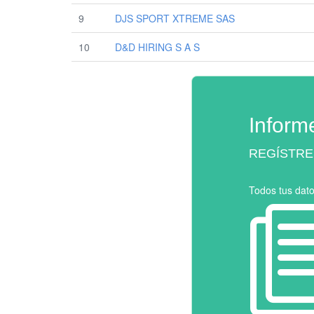
9
DJS SPORT XTREME SAS
10
D&D HIRING S A S
Inform
REGÍSTRE
Todos tus dat