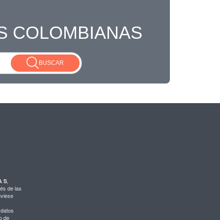
S COLOMBIANAS
BUSCAR
,
A S
és de las
uviese
 datos
o de