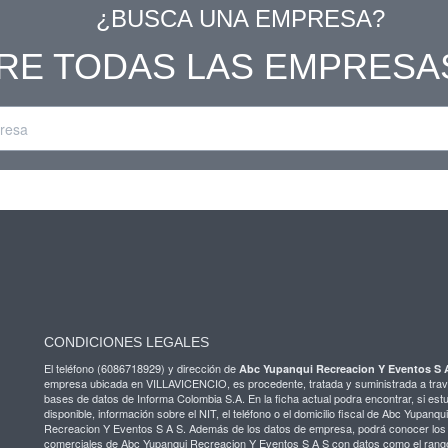
¿BUSCA UNA EMPRESA?
RE TODAS LAS EMPRESA
CONDICIONES LEGALES
El teléfono (6086718929) y dirección de
Abc Yupanqui Recreacion Y Eventos S 
empresa ubicada en VILLAVICENCIO, es procedente, tratada y suministrada a trav
bases de datos de Informa Colombia S.A. En la ficha actual podra encontrar, si est
disponible, información sobre el NIT, el teléfono o el domicilio fiscal de Abc Yupanqui
Recreacion Y Eventos S A S. Además de los datos de empresa, podrá conocer los
comerciales de Abc Yupanqui Recreacion Y Eventos S A S con datos como el rang