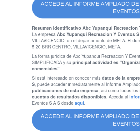
ACCEDE AL INFORME AMPLIADO DE
EVENTOS 
Resumen identificativo Abc Yupanqui Recreacion 
La empresa
Abc Yupanqui Recreacion Y Eventos S
VILLAVICENCIO, en el departamento de META. El dom
5 20 BRR CENTRO, VILLAVICENCIO, META.
La forma jurídica de Abc Yupanqui Recreacion Y E
SIMPLIFICADA y su
principal actividad es "Organi
comerciales"
.
Si está interesado en conocer más
datos de la empr
S
, puede acceder inmediatamente al Informe Ampliad
publicaciones de esta empresa
, así como todos los
cuentas de resultados disponibles.
Acceda al
Info
Eventos S A S desde
aquí
.
ACCEDE AL INFORME AMPLIADO DE
EVENTOS 