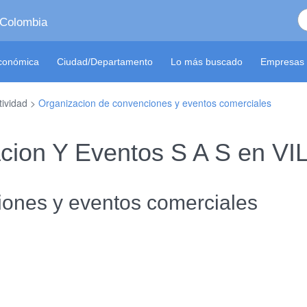
 Colombia
económica
Ciudad/Departamento
Lo más buscado
Empresas 
tividad >
Organizacion de convenciones y eventos comerciales
cion Y Eventos S A S en 
iones y eventos comerciales