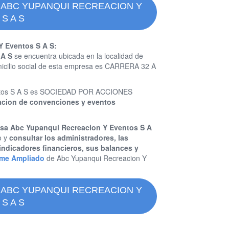
 ABC YUPANQUI RECREACION Y
S A S
Y Eventos S A S:
 A S
se encuentra ubicada en la localidad de
icilio social de esta empresa es CARRERA 32 A
ventos S A S es SOCIEDAD POR ACCIONES
zacion de convenciones y eventos
esa Abc Yupanqui Recreacion Y Eventos S A
o y
consultar los administradores, las
indicadores financieros, sus balances y
rme Ampliado
de Abc Yupanqui Recreacion Y
 ABC YUPANQUI RECREACION Y
S A S