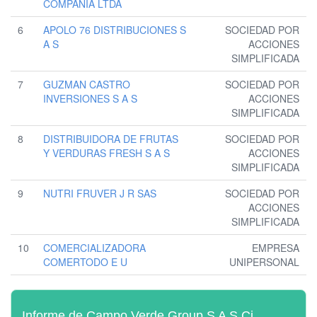
COMPANIA LTDA
6
APOLO 76 DISTRIBUCIONES S
SOCIEDAD POR
A S
ACCIONES
SIMPLIFICADA
7
GUZMAN CASTRO
SOCIEDAD POR
INVERSIONES S A S
ACCIONES
SIMPLIFICADA
8
DISTRIBUIDORA DE FRUTAS
SOCIEDAD POR
Y VERDURAS FRESH S A S
ACCIONES
SIMPLIFICADA
9
NUTRI FRUVER J R SAS
SOCIEDAD POR
ACCIONES
SIMPLIFICADA
10
COMERCIALIZADORA
EMPRESA
COMERTODO E U
UNIPERSONAL
Informe de Campo Verde Group S A S Ci