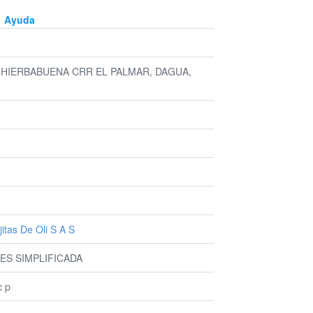
Ayuda
 HIERBABUENA CRR EL PALMAR, DAGUA,
itas De Oli S A S
ES SIMPLIFICADA
c p