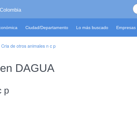
 Colombia
económica
Ciudad/Departamento
Lo más buscado
Empresas 
>
Cria de otros animales n c p
 S en DAGUA
c p