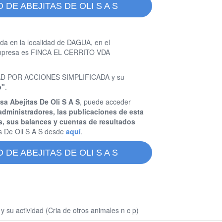
DE ABEJITAS DE OLI S A S
da en la localidad de DAGUA, en el
a empresa es FINCA EL CERRITO VDA
IEDAD POR ACCIONES SIMPLIFICADA y su
p"
.
sa Abejitas De Oli S A S
, puede acceder
administradores, las publicaciones de esta
s, sus balances y cuentas de resultados
s De Oli S A S desde
aquí
.
DE ABEJITAS DE OLI S A S
 su actividad (Cria de otros animales n c p)