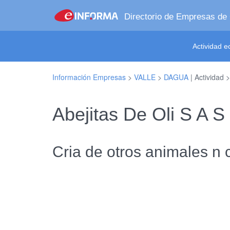
Directorio de Empresas de
Actividad 
Información Empresas
>
VALLE
>
DAGUA
| Actividad 
Abejitas De Oli S A
Cria de otros animales n 