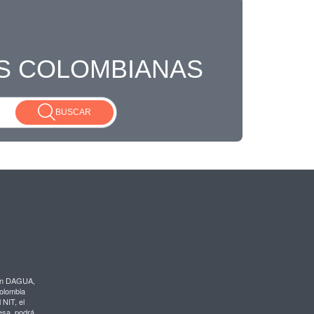
S COLOMBIANAS
BUSCAR
en DAGUA,
Colombia
 NIT, el
resa, podrá