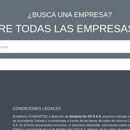
¿BUSCA UNA EMPRESA?
RE TODAS LAS EMPRESA
CONDICIONES LEGALES
El teléfono (3162345752) y dirección de
, empresa ubicada 
Abejitas De Oli S A S
es procedente, tratada y suministrada a través de las bases de datos de Informa 
S.A. En la ficha actual podra encontrar, si estuviese disponible, información sobre el
teléfono o el domicilio fiscal de Abejitas De Oli S A S. Además de los datos de emp