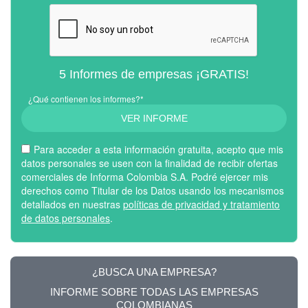
5 Informes de empresas ¡GRATIS!
¿Qué contienen los informes?*
VER INFORME
Para acceder a esta información gratuita, acepto que mis
datos personales se usen con la finalidad de recibir ofertas
comerciales de Informa Colombia S.A. Podré ejercer mis
derechos como Titular de los Datos usando los mecanismos
detallados en nuestras
políticas de privacidad y tratamiento
de datos personales
.
¿BUSCA UNA EMPRESA?
INFORME SOBRE TODAS LAS EMPRESAS
COLOMBIANAS