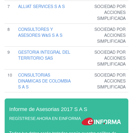
7
ALLIAT SERVICES S A S
SOCIEDAD POR
ACCIONES
SIMPLIFICADA
8
CONSULTORES Y
SOCIEDAD POR
ASESORES W&S S A S
ACCIONES
SIMPLIFICADA
9
GESTORIA INTEGRAL DEL
SOCIEDAD POR
TERRITORIO SAS
ACCIONES
SIMPLIFICADA
10
CONSULTORIAS
SOCIEDAD POR
DINAMICAS DE COLOMBIA
ACCIONES
S A S
SIMPLIFICADA
Informe de Asesorias 2017 S A S
REGÍSTRESE AHORA EN EINFORMA