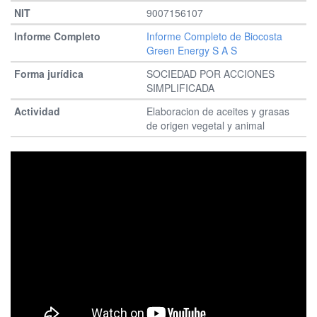
9007156107
Informe Completo de Biocosta
Green Energy S A S
SOCIEDAD POR ACCIONES
SIMPLIFICADA
Elaboracion de aceites y grasas
de origen vegetal y animal