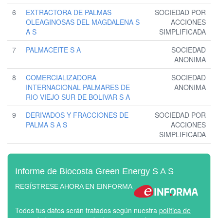
6
EXTRACTORA DE PALMAS
SOCIEDAD POR
OLEAGINOSAS DEL MAGDALENA S
ACCIONES
A S
SIMPLIFICADA
7
PALMACEITE S A
SOCIEDAD
ANONIMA
8
COMERCIALIZADORA
SOCIEDAD
INTERNACIONAL PALMARES DE
ANONIMA
RIO VIEJO SUR DE BOLIVAR S A
9
DERIVADOS Y FRACCIONES DE
SOCIEDAD POR
PALMA S A S
ACCIONES
SIMPLIFICADA
Informe de Biocosta Green Energy S A S
REGÍSTRESE AHORA EN EINFORMA
Todos tus datos serán tratados según nuestra
política de