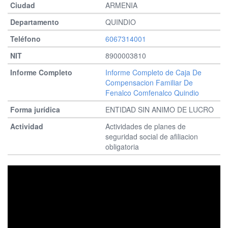
ARMENIA
QUINDIO
6067314001
8900003810
Informe Completo de Caja De
Compensacion Familiar De
Fenalco Comfenalco Quindio
ENTIDAD SIN ANIMO DE LUCRO
Actividades de planes de
seguridad social de afiliacion
obligatoria