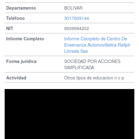
BOLIVAR
3017605144
9009994202
Informe Completo de Centro De
Ensenanza Automovilistica Rallph
Lloreda Sas
SOCIEDAD POR ACCIONES
SIMPLIFICADA
Otros tipos de educacion n c p