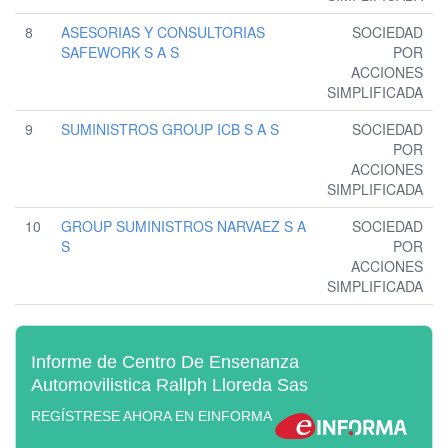
8
ASESORIAS Y CONSULTORIAS
SOCIEDAD
SAFEWORK S A S
POR
ACCIONES
SIMPLIFICADA
9
SUMINISTROS GROUP ICB S A S
SOCIEDAD
POR
ACCIONES
SIMPLIFICADA
10
GROUP SUMINISTROS NARVAEZ S A
SOCIEDAD
S
POR
ACCIONES
SIMPLIFICADA
Informe de Centro De Ensenanza
Automovilistica Rallph Lloreda Sas
REGÍSTRESE AHORA EN EINFORMA