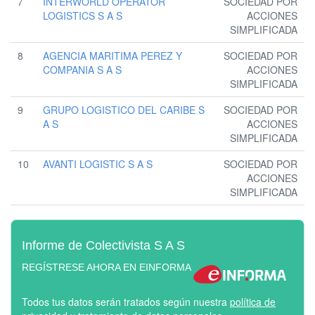
7
INTERWORLD OPERATOR
SOCIEDAD POR
LOGISTICS S A S
ACCIONES
SIMPLIFICADA
8
AGENCIA MARITIMA PEREZ Y
SOCIEDAD POR
COMPANIA S A S
ACCIONES
SIMPLIFICADA
9
GRUPO LOGISTICO DEL CARIBE S
SOCIEDAD POR
A S
ACCIONES
SIMPLIFICADA
10
AVANTI LOGISTIC S A S
SOCIEDAD POR
ACCIONES
SIMPLIFICADA
Informe de Colectivista S A S
REGÍSTRESE AHORA EN EINFORMA
Todos tus datos serán tratados según nuestra
política de