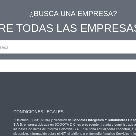
¿BUSCA UNA EMPRESA?
RE TODAS LAS EMPRESA
CONDICIONES LEGALES
El teléfono (3233107256) y dirección de
Servicios Integrales Y Suministros Hosp
, empresa ubicada en BOGOTA D C, es procedente, tratada y suministrada a
S A S
las bases de datos de Informa Colombia S.A. En la ficha actual podra encontrar, si
disponible, información sobre el NIT, el teléfono o el domicilio fiscal de Servicios Int