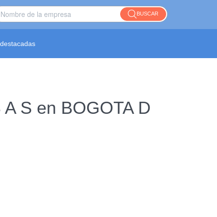
BUSCAR
destacadas
s S A S en BOGOTA D