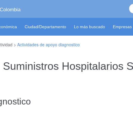
 Colombia
económica
Ciudad/Departamento
Lo más buscado
Empresas 
tividad >
Actividades de apoyo diagnostico
 Y Suministros Hospitalario
gnostico