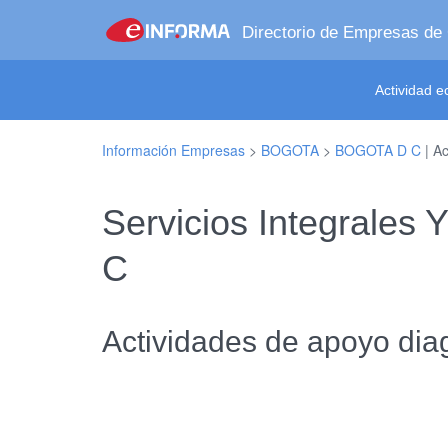
Directorio de Empresas de
Actividad 
Información Empresas
>
BOGOTA
>
BOGOTA D C
| Ac
Servicios Integrales
C
Actividades de apoyo dia