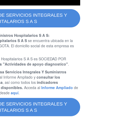
DE SERVICIOS INTEGRALES Y
TALARIOS S A S
nistros Hospitalarios S A S:
pitalarios S A S
se encuentra ubicada en la
TA. El domicilio social de esta empresa es
ros Hospitalarios S A S es SOCIEDAD POR
 es "Actividades de apoyo diagnostico"
.
sa Servicios Integrales Y Suministros
al Informe Ampliado y
consultar los
sa
, así como todos los
indicadores
 disponibles.
Acceda al
Informe Ampliado
de
S desde
aquí
.
DE SERVICIOS INTEGRALES Y
TALARIOS S A S