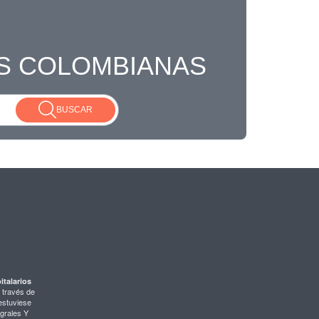
S COLOMBIANAS
BUSCAR
italarios
 través de
 estuviese
egrales Y