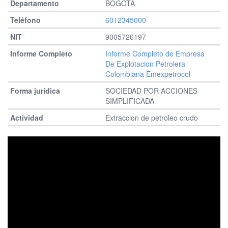
BOGOTA
6012345000
9005726197
Informe Completo de Empresa
De Explotacion Petrolera
Colombiana Emexpetrocol
SOCIEDAD POR ACCIONES
SIMPLIFICADA
Extraccion de petroleo crudo