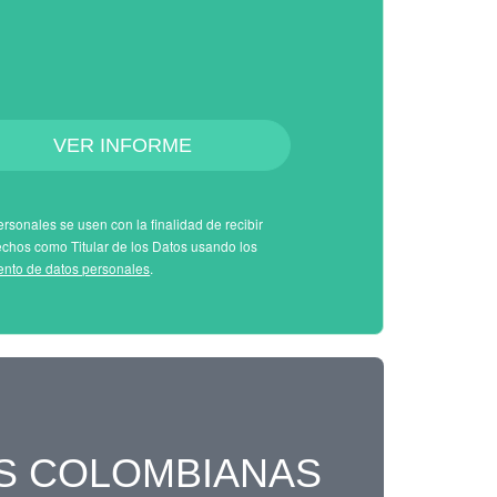
VER INFORME
rsonales se usen con la finalidad de recibir
echos como Titular de los Datos usando los
iento de datos personales
.
S COLOMBIANAS