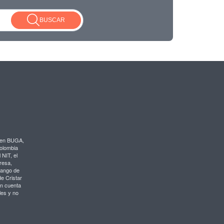
BUSCAR
 en BUGA,
Colombia
 NIT, el
resa,
rango de
de Cristar
en cuenta
les y no