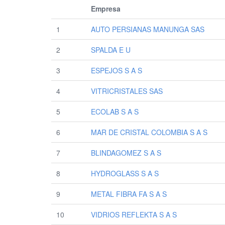
Empresa
1
AUTO PERSIANAS MANUNGA SAS
2
SPALDA E U
3
ESPEJOS S A S
4
VITRICRISTALES SAS
5
ECOLAB S A S
6
MAR DE CRISTAL COLOMBIA S A S
7
BLINDAGOMEZ S A S
8
HYDROGLASS S A S
9
METAL FIBRA FA S A S
10
VIDRIOS REFLEKTA S A S