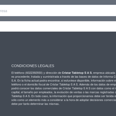
CONDICIONES LEGALES
El teléfono (6022392930) y dirección de
, empresa ubicada
Cristar Tabletop S A S
es procedente, tratada y suministrada a través de las bases de datos de Informa 
S.A. En la ficha actual podra encontrar, si estuviese disponible, información sobre el
teléfono o el domicilio fiscal de Cristar Tabletop S A S. Además de los datos de emp
podrá conocer los datos comerciales de Cristar Tabletop S A S con datos como el 
capital, el tamaño por empleados, la evolución de ventas o las marcas registradas 
Tabletop S A S. En todo caso, la información que proporcionamos debe ser tenida 
sólo como un elemento más a considerar a la hora de adoptar decisiones comercia
debe por tanto determinar las mismas.