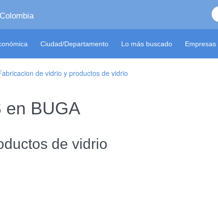
 Colombia
económica
Ciudad/Departamento
Lo más buscado
Empresas 
Fabricacion de vidrio y productos de vidrio
 S en BUGA
oductos de vidrio