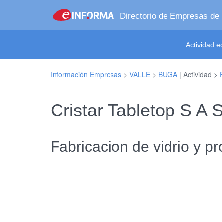
Directorio de Empresas de
Actividad 
Información Empresas
>
VALLE
>
BUGA
| Actividad >
Cristar Tabletop S A
Fabricacion de vidrio y pr