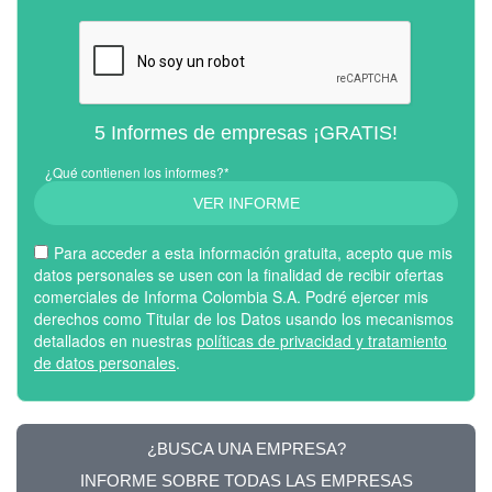
5 Informes de empresas ¡GRATIS!
¿Qué contienen los informes?*
VER INFORME
Para acceder a esta información gratuita, acepto que mis
datos personales se usen con la finalidad de recibir ofertas
comerciales de Informa Colombia S.A. Podré ejercer mis
derechos como Titular de los Datos usando los mecanismos
detallados en nuestras
políticas de privacidad y tratamiento
de datos personales
.
¿BUSCA UNA EMPRESA?
INFORME SOBRE TODAS LAS EMPRESAS