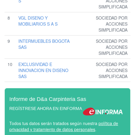
S
ACCIONES
SIMPLIFICADA
8
VGL DISENO Y
SOCIEDAD POR
MOBILIARIOS S A S
ACCIONES
SIMPLIFICADA
9
INTERMUEBLES BOGOTA
SOCIEDAD POR
SAS
ACCIONES
SIMPLIFICADA
10
EXCLUSIVIDAD E
SOCIEDAD POR
INNOVACION EN DISENO
ACCIONES
SAS
SIMPLIFICADA
Informe de D&a Carpinteria Sas
REGÍSTRESE AHORA EN EINFORMA
Todos tus datos serán tratados según nuestra
política de
privacidad y tratamiento de datos personales
.