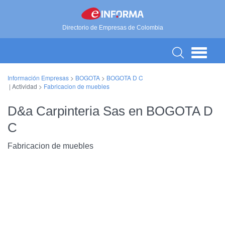
Directorio de Empresas de Colombia
Información Empresas
>
BOGOTA
>
BOGOTA D C
| Actividad >
Fabricacion de muebles
D&a Carpinteria Sas en BOGOTA D
C
Fabricacion de muebles