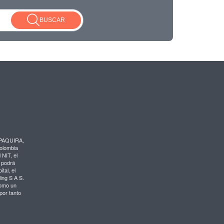
BUSCAR
IPAQUIRA,
Colombia
 NIT, el
, podrá
tal, el
ing S A S.
como un
por tanto