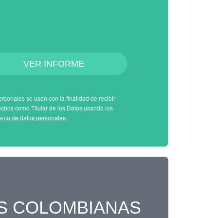
VER INFORME
rsonales se usen con la finalidad de recibir
echos como Titular de los Datos usando los
iento de datos personales
.
S COLOMBIANAS