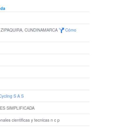
uda
6, ZIPAQUIRA, CUNDINAMARCA
Cómo
ycling S A S
ES SIMPLIFICADA
nales cientificas y tecnicas n c p