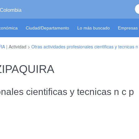
 Colombia
económica
Ciudad/Departamento
Lo más buscado
Empresas 
RA
| Actividad >
Otras actividades profesionales cientificas y tecnicas n
 ZIPAQUIRA
nales cientificas y tecnicas n c p