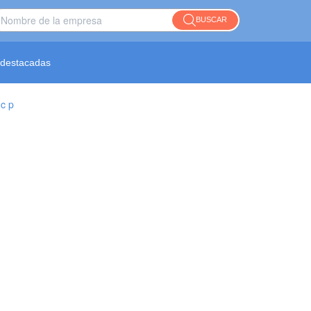
BUSCAR
destacadas
 c p