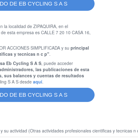
DO DE EB CYCLING S A S
n la localidad de ZIPAQUIRA, en el
 de esta empresa es CALLE 7 20 10 CASA 16,
D POR ACCIONES SIMPLIFICADA y su
principal
ificas y tecnicas n c p"
.
sa Eb Cycling S A S
, puede acceder
administradores, las publicaciones de esta
s, sus balances y cuentas de resultados
ling S A S desde
aquí
.
DO DE EB CYCLING S A S
u actividad (Otras actividades profesionales cientificas y tecnicas n 