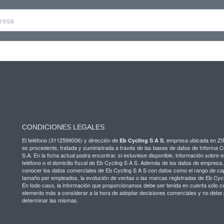
CONDICIONES LEGALES
El teléfono (3112599006) y dirección de
, empresa ubicada en Z
Eb Cycling S A S
es procedente, tratada y suministrada a través de las bases de datos de Informa 
S.A. En la ficha actual podra encontrar, si estuviese disponible, información sobre el
teléfono o el domicilio fiscal de Eb Cycling S A S. Además de los datos de empresa
conocer los datos comerciales de Eb Cycling S A S con datos como el rango de capi
tamaño por empleados, la evolución de ventas o las marcas registradas de Eb Cycl
En todo caso, la información que proporcionamos debe ser tenida en cuenta sólo 
elemento más a considerar a la hora de adoptar decisiones comerciales y no debe 
determinar las mismas.