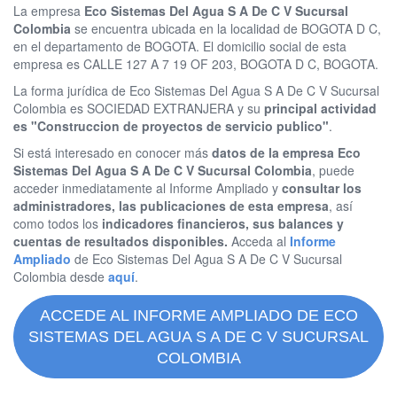
La empresa
Eco Sistemas Del Agua S A De C V Sucursal
Colombia
se encuentra ubicada en la localidad de BOGOTA D C,
en el departamento de BOGOTA. El domicilio social de esta
empresa es CALLE 127 A 7 19 OF 203, BOGOTA D C, BOGOTA.
La forma jurídica de Eco Sistemas Del Agua S A De C V Sucursal
Colombia es SOCIEDAD EXTRANJERA y su
principal actividad
es "Construccion de proyectos de servicio publico"
.
Si está interesado en conocer más
datos de la empresa Eco
Sistemas Del Agua S A De C V Sucursal Colombia
, puede
acceder inmediatamente al Informe Ampliado y
consultar los
administradores, las publicaciones de esta empresa
, así
como todos los
indicadores financieros, sus balances y
cuentas de resultados disponibles.
Acceda al
Informe
Ampliado
de Eco Sistemas Del Agua S A De C V Sucursal
Colombia desde
aquí
.
ACCEDE AL INFORME AMPLIADO DE ECO
SISTEMAS DEL AGUA S A DE C V SUCURSAL
COLOMBIA