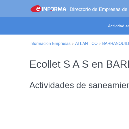
Directorio de Empresas de
Actividad 
Información Empresas
>
ATLANTICO
>
BARRANQUIL
Ecollet S A S en B
Actividades de saneamien