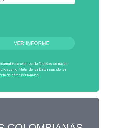
VER INFORME
rsonales se usen con la finalidad de recibir
echos como Titular de los Datos usando los
iento de datos personales
.
S COLOMBIANAS