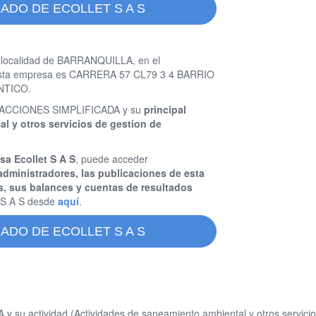
ADO DE ECOLLET S A S
 localidad de BARRANQUILLA, en el
e esta empresa es CARRERA 57 CL79 3 4 BARRIO
NTICO.
OR ACCIONES SIMPLIFICADA y su
principal
l y otros servicios de gestion de
sa Ecollet S A S
, puede acceder
administradores, las publicaciones de esta
s, sus balances y cuentas de resultados
 S A S desde
aquí
.
ADO DE ECOLLET S A S
 su actividad (Actividades de saneamiento ambiental y otros servici