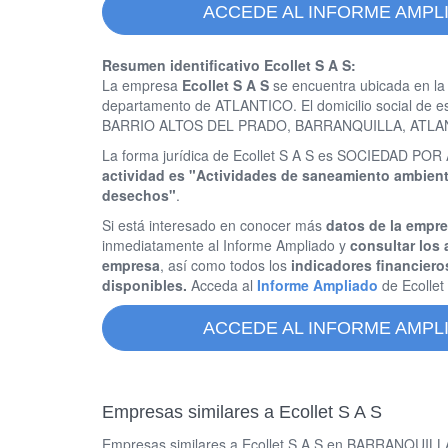
ACCEDE AL INFORME AMPLI
Resumen identificativo Ecollet S A S:
La empresa
Ecollet S A S
se encuentra ubicada en la
departamento de ATLANTICO. El domicilio social d
BARRIO ALTOS DEL PRADO, BARRANQUILLA, ATLA
La forma jurídica de Ecollet S A S es SOCIEDAD P
actividad es "Actividades de saneamiento ambienta
desechos"
.
Si está interesado en conocer más
datos de la empre
inmediatamente al Informe Ampliado y
consultar los 
empresa
, así como todos los
indicadores financiero
disponibles.
Acceda al
Informe Ampliado
de Ecollet
ACCEDE AL INFORME AMPLI
Empresas similares a Ecollet S A S
Empresas similares a Ecollet S A S en BARRANQUILLA y