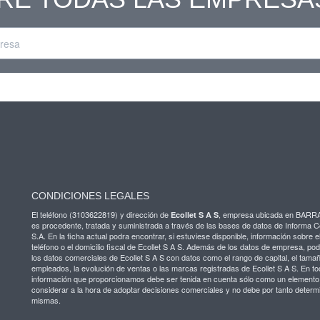
CONDICIONES LEGALES
El teléfono (3103622819) y dirección de
, empresa ubicada en BAR
Ecollet S A S
es procedente, tratada y suministrada a través de las bases de datos de Informa 
S.A. En la ficha actual podra encontrar, si estuviese disponible, información sobre el
teléfono o el domicilio fiscal de Ecollet S A S. Además de los datos de empresa, po
los datos comerciales de Ecollet S A S con datos como el rango de capital, el tama
empleados, la evolución de ventas o las marcas registradas de Ecollet S A S. En to
información que proporcionamos debe ser tenida en cuenta sólo como un element
considerar a la hora de adoptar decisiones comerciales y no debe por tanto determi
mismas.