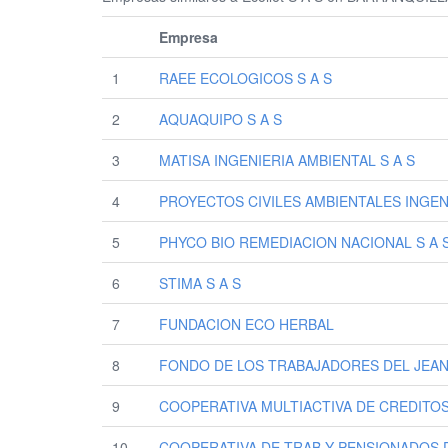
Empresa
1
RAEE ECOLOGICOS S A S
2
AQUAQUIPO S A S
3
MATISA INGENIERIA AMBIENTAL S A S
4
PROYECTOS CIVILES AMBIENTALES INGENI
5
PHYCO BIO REMEDIACION NACIONAL S A 
6
STIMA S A S
7
FUNDACION ECO HERBAL
8
FONDO DE LOS TRABAJADORES DEL JEA
9
COOPERATIVA MULTIACTIVA DE CREDITOS
10
COOPERATIVA DE TRAB Y PENSIONADOS