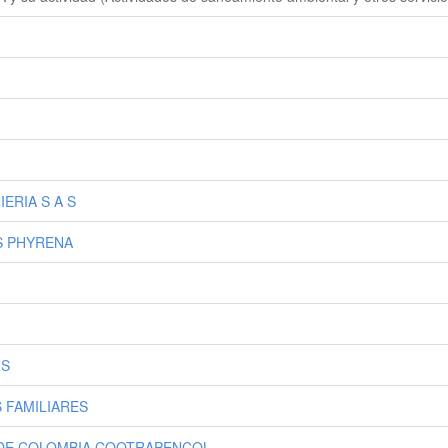
ERIA S A S
S PHYRENA
NS
 FAMILIARES
 DE COLOMBIA COOTRAPENCOL