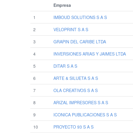
Empresa
1
IMBOUD SOLUTIONS S A S
2
VELOPRINT S A S
3
GRAPIN DEL CARIBE LTDA
4
INVERSIONES ARIAS Y JAIMES LTDA
5
DITAR S A S
6
ARTE & SILUETA S A S
7
OLA CREATIVOS S A S
8
ARIZAL IMPRESORES S A S
9
ICONICA PUBLICACIONES S A S
10
PROYECTO 93 S A S