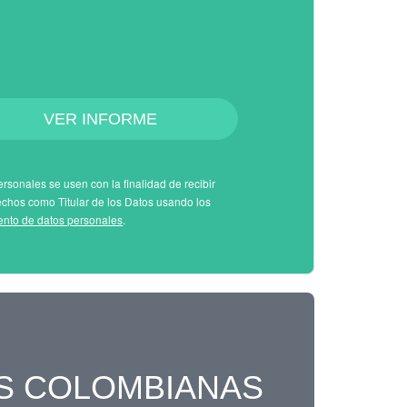
VER INFORME
rsonales se usen con la finalidad de recibir
echos como Titular de los Datos usando los
iento de datos personales
.
S COLOMBIANAS