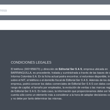
CONDICIONES LEGALES
El teléfono (3001956070) y dirección de
, empresa ubicada en
Editorial Ser S A S
BARRANQUILLA, es procedente, tratada y suministrada a través de las bases de 
Informa Colombia S.A. En la ficha actual podra encontrar, si estuviese disponible, i
sobre el NIT, el teléfono o el domicilio fiscal de Editorial Ser S A S. Además de los d
empresa, podrá conocer los datos comerciales de Editorial Ser S A S con datos co
rango de capital, el tamaño por empleados, la evolución de ventas o las marcas reg
de Editorial Ser S A S. En todo caso, la información que proporcionamos debe ser t
cuenta sólo como un elemento más a considerar a la hora de adoptar decisiones c
y no debe por tanto determinar las mismas.