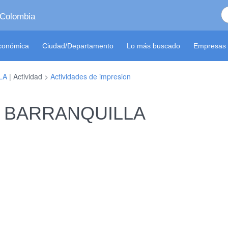
 Colombia
económica
Ciudad/Departamento
Lo más buscado
Empresas 
LA
| Actividad >
Actividades de impresion
 en BARRANQUILLA