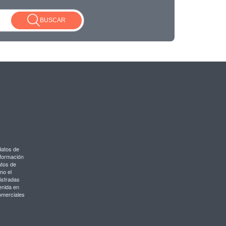
BUSCAR
datos de
nformación
atos de
mo el
istradas
enida en
omerciales