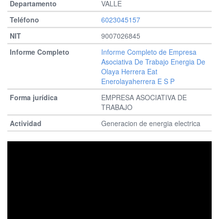
VALLE
6023045157
9007026845
Informe Completo de Empresa
Asociativa De Trabajo Energia De
Olaya Herrera Eat
Enerolayaherrera E S P
EMPRESA ASOCIATIVA DE
TRABAJO
Generacion de energia electrica