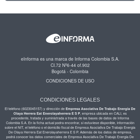
eInforma es una marca de Informa Colombia S.A.
Cl.72 Nº6-44 of.902
Bogotá - Colombia
CONDICIONES DE USO
CONDICIONES LEGALES
El teléfono (6023045157) y dirección de
Empresa Asociativa De Trabajo Energia De
, empresa ubicada en CALI, es
Olaya Herrera Eat Enerolayaherrera E S P
procedente, tratada y suministrada a través de las bases de datos de Informa
Colombia S.A. En la ficha actual podra encontrar, si estuviese disponible, información
sobre el NIT, el teléfono o el domicilio fiscal de Empresa Asociativa De Trabajo Energia
De Olaya Herrera Eat Enerolayaherrera E S P. Además de los datos de empresa,
podrá conocer los datos comerciales de Empresa Asociativa De Trabajo Energia De