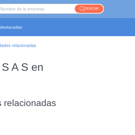
BUSCAR
destacadas
idades relacionadas
 S A S en
s relacionadas