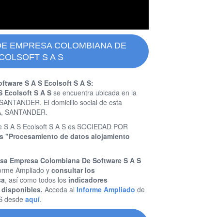
DE EMPRESA COLOMBIANA DE
COLSOFT S A S
tware S A S Ecolsoft S A S:
 Ecolsoft S A S
se encuentra ubicada en la
ANTANDER. El domicilio social de esta
A, SANTANDER.
re S A S Ecolsoft S A S es SOCIEDAD POR
 es "Procesamiento de datos alojamiento
esa Empresa Colombiana De Software S A S
forme Ampliado y
consultar los
sa
, así como todos los
indicadores
 disponibles.
Acceda al
Informe Ampliado
de
 S desde
aquí
.