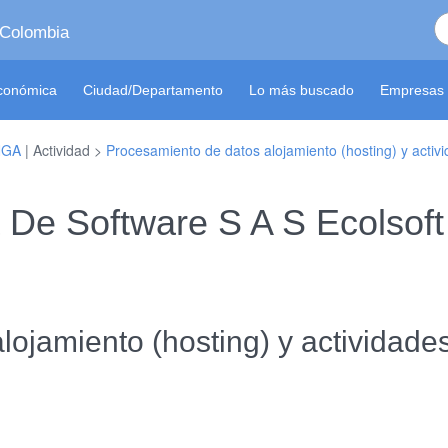
 Colombia
económica
Ciudad/Departamento
Lo más buscado
Empresas 
NGA
| Actividad >
Procesamiento de datos alojamiento (hosting) y activ
De Software S A S Ecolsoft
ojamiento (hosting) y actividade