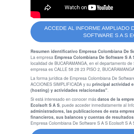
ACCEDE AL INFORME AMPLIADO 
SOFTWARE S A S E
Resumen identificativo Empresa Colombiana De Sof
La empresa
Empresa Colombiana De Software S A S
localidad de BUCARAMANGA, en el departamento de S
empresa es CALLE 58 28 23 PISO 2, BUCARAMANG
La forma jurídica de Empresa Colombiana De Softwa
ACCIONES SIMPLIFICADA y su
principal actividad
(hosting) y actividades relacionadas"
.
Si está interesado en conocer más
datos de la empr
Ecolsoft S A S
, puede acceder inmediatamente al In
administradores, las publicaciones de esta empre
financieros, sus balances y cuentas de resultados
Empresa Colombiana De Software S A S Ecolsoft S A