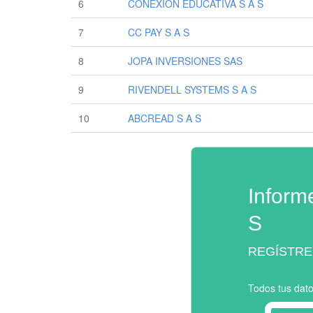
6
CONEXION EDUCATIVA S A S
7
CC PAY S A S
8
JOPA INVERSIONES SAS
9
RIVENDELL SYSTEMS S A S
10
ABCREAD S A S
Inform
S
REGÍSTRE
Todos tus dat