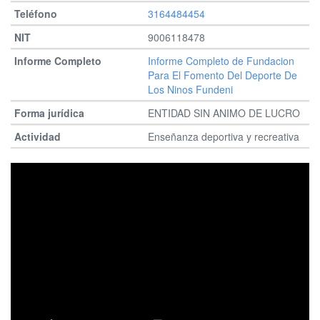
3164484454
9006118478
Informe Completo de Fundacion
Para El Fomento Del Deporte De
Los Ninos Fundeni
ENTIDAD SIN ANIMO DE LUCRO
Enseñanza deportiva y recreativa