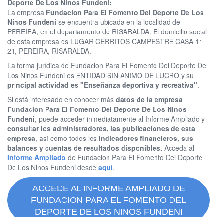
Deporte De Los Ninos Fundeni:
La empresa
Fundacion Para El Fomento Del Deporte De Los
Ninos Fundeni
se encuentra ubicada en la localidad de
PEREIRA, en el departamento de RISARALDA. El domicilio social
de esta empresa es LUGAR CERRITOS CAMPESTRE CASA 11
21, PEREIRA, RISARALDA.
La forma jurídica de Fundacion Para El Fomento Del Deporte De
Los Ninos Fundeni es ENTIDAD SIN ANIMO DE LUCRO y su
principal actividad es "Enseñanza deportiva y recreativa"
.
Si está interesado en conocer más
datos de la empresa
Fundacion Para El Fomento Del Deporte De Los Ninos
Fundeni
, puede acceder inmediatamente al Informe Ampliado y
consultar los administradores, las publicaciones de esta
empresa
, así como todos los
indicadores financieros, sus
balances y cuentas de resultados disponibles.
Acceda al
Informe Ampliado
de Fundacion Para El Fomento Del Deporte
De Los Ninos Fundeni desde
aquí
.
ACCEDE AL INFORME AMPLIADO DE
FUNDACION PARA EL FOMENTO DEL
DEPORTE DE LOS NINOS FUNDENI