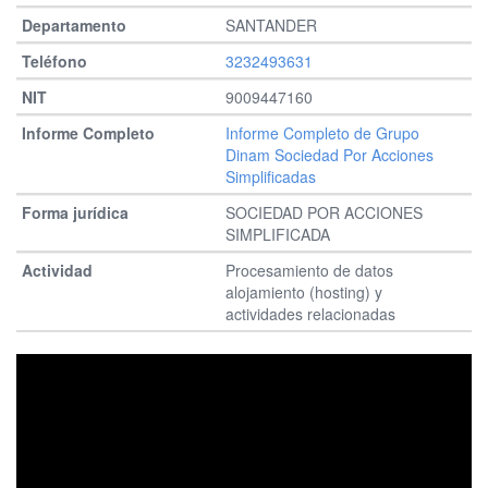
SANTANDER
3232493631
9009447160
Informe Completo de Grupo
Dinam Sociedad Por Acciones
Simplificadas
SOCIEDAD POR ACCIONES
SIMPLIFICADA
Procesamiento de datos
alojamiento (hosting) y
actividades relacionadas