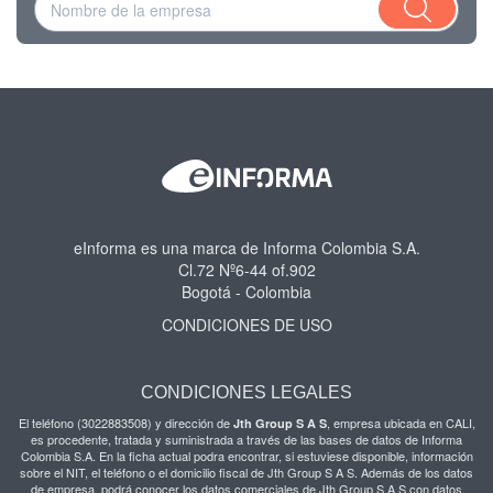
eInforma es una marca de Informa Colombia S.A.
Cl.72 Nº6-44 of.902
Bogotá - Colombia
CONDICIONES DE USO
CONDICIONES LEGALES
El teléfono (3022883508) y dirección de
, empresa ubicada en CALI,
Jth Group S A S
es procedente, tratada y suministrada a través de las bases de datos de Informa
Colombia S.A. En la ficha actual podra encontrar, si estuviese disponible, información
sobre el NIT, el teléfono o el domicilio fiscal de Jth Group S A S. Además de los datos
de empresa, podrá conocer los datos comerciales de Jth Group S A S con datos