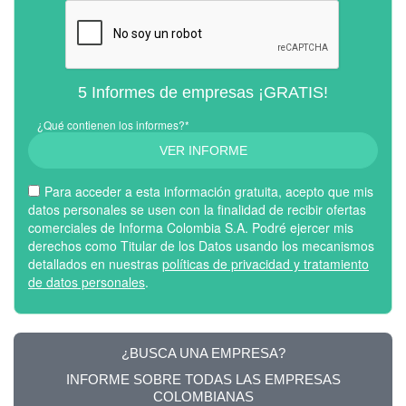
5 Informes de empresas ¡GRATIS!
¿Qué contienen los informes?*
VER INFORME
Para acceder a esta información gratuita, acepto que mis
datos personales se usen con la finalidad de recibir ofertas
comerciales de Informa Colombia S.A. Podré ejercer mis
derechos como Titular de los Datos usando los mecanismos
detallados en nuestras
políticas de privacidad y tratamiento
de datos personales
.
¿BUSCA UNA EMPRESA?
INFORME SOBRE TODAS LAS EMPRESAS
COLOMBIANAS