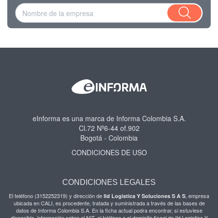
eInforma es una marca de Informa Colombia S.A.
Cl.72 Nº6-44 of.902
Bogotá - Colombia
CONDICIONES DE USO
CONDICIONES LEGALES
El teléfono (3152252319) y dirección de
, empresa
Ild Logistica Y Soluciones S A S
ubicada en CALI, es procedente, tratada y suministrada a través de las bases de
datos de Informa Colombia S.A. En la ficha actual podra encontrar, si estuviese
disponible, información sobre el NIT, el teléfono o el domicilio fiscal de Ild Logistica Y